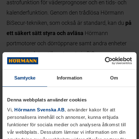
astrofunktion för väderprognoser och en tids- och
kalenderfunktion. Genom den trådlösa Hörmann
BiSecur-tekniken, som också är standard, kan du
på
ett säkert sätt styra och avläsa
Hörmann
portmotorer och dörröppnare samt andra enheter
som är anslutna till systemet via BiSecur-
fjärrmottagaren.
Samtycke
Information
Om
Denna webbplats använder cookies
Vi,
Hörmann Svenska AB
, använder kakor för att
personalisera innehåll och annonser, kunna erbjuda
funktioner för sociala medier och analysera åtkomst till
vår webbplats. Dessutom lämnar vi information om din