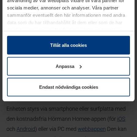
användning av vår webbplats vidare till våra partner för
sociala medier, annonser och analyser. Våra partner
sammanför eventuellt den här informationen med andra
data som du har tillhandahållit åt dem eller som de har
samlat in inom ramen för din användning av tjänsterna.
Juridiskt kan vi lagra kakor på din enhet, om de är
absolut nödvändiga för driften av den här webbplatsen.
Tillåt alla cookies
För alla andra typer av kakor behöver vi din tillåtelse. Ditt
godkännande kan du när som helst ändra eller återkalla i
Anpassa
informationen om kakor under
Dataskyddsförklaring
på
vår webbplats.
Endast nödvändiga cookies
Styrs enkelt via smartphone eller surfplatta
Enheten styrs via smartphone eller surfplatta med
den kostnadsfria Hörmann Homee-appen (för
iOS
och
Android
) eller via PC med
webbappen
Den kan