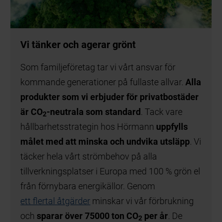
Vi tänker och agerar grönt
Som familjeföretag tar vi vårt ansvar för
kommande generationer på fullaste allvar.
Alla
produkter som vi erbjuder för privatbostäder
är CO
-neutrala som standard
. Tack vare
2
hållbarhetsstrategin hos Hörmann
uppfylls
målet med att minska och undvika utsläpp
. Vi
täcker hela vårt strömbehov på alla
tillverkningsplatser i Europa med 100 % grön el
från förnybara energikällor. Genom
ett flertal åtgärder
minskar vi vår förbrukning
och
sparar över 75000 ton CO
per år
. De
2