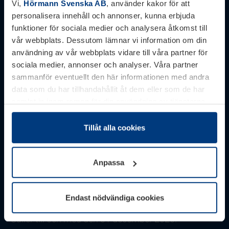
Vi,
Hörmann Svenska AB
, använder kakor för att
Hörmann Erbjudanden 2026.
personalisera innehåll och annonser, kunna erbjuda
Förvaringssystem
funktioner för sociala medier och analysera åtkomst till
vår webbplats. Dessutom lämnar vi information om din
användning av vår webbplats vidare till våra partner för
sociala medier, annonser och analyser. Våra partner
sammanför eventuellt den här informationen med andra
data som du har tillhandahållit åt dem eller som de har
samlat in inom ramen för din användning av tjänsterna.
Juridiskt kan vi lagra kakor på din enhet, om de är
absolut nödvändiga för driften av den här webbplatsen.
Tillåt alla cookies
För alla andra typer av kakor behöver vi din tillåtelse. Ditt
godkännande kan du när som helst ändra eller återkalla i
Anpassa
informationen om kakor under
Dataskyddsförklaring
på
Erbjudande Förvaringssystem
vår webbplats.
Till kampanjen
Endast nödvändiga cookies
Redskapsbod och trädgårdslåda till kampanjpris.
Gäller till och med den 31 december 2026.