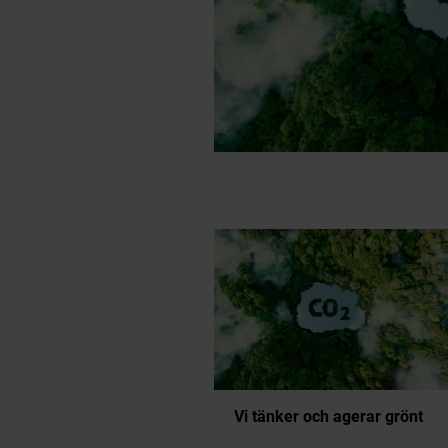
erbjuder för b
standard
uppfylls målet 
många andra åt
per år
certif
Vi tänker och agerar grönt