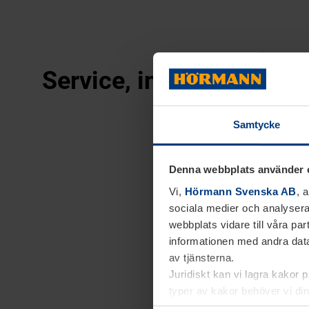
Service, innovation och
Samtycke
Denna webbplats använder 
Vi,
Hörmann Svenska AB
, 
sociala medier och analysera
webbplats vidare till våra pa
informationen med andra data
av tjänsterna.
Juridiskt kan vi lagra kakor 
typer av kakor behöver vi din
kakor under
Dataskyddsförk