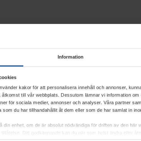
 rådgivning från Hörmann
Information
cookies
använder kakor för att personalisera innehåll och annonser, kunna
 åtkomst till vår webbplats. Dessutom lämnar vi information om
rtner för sociala medier, annonser och analyser. Våra partner sa
 som du har tillhandahållit åt dem eller som de har samlat in i
på din enhet, om de är absolut nödvändiga för driften av den här 
 tillåtelse. Ditt godkännande kan du när som helst ändra eller åt
laring
på vår webbplats.