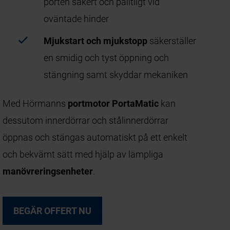
porten säkert och pålitligt vid
oväntade hinder
Mjukstart och mjukstopp
säkerställer
en smidig och tyst öppning och
stängning samt skyddar mekaniken
Med Hörmanns
portmotor PortaMatic
kan
dessutom innerdörrar och stålinnerdörrar
öppnas och stängas automatiskt på ett enkelt
och bekvämt sätt med hjälp av lämpliga
manövreringsenheter
.
BEGÄR OFFERT NU