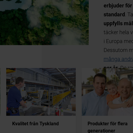
ostadsbyggnader är CO2-neutrala som
med att minska och undvika utsläpp
gärder
sparar över 75000 ton CO2
ierade klimatprojekt
Kvalitet från Tyskland
Produkter för flera
generationer