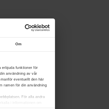
Om
 erbjuda funktioner för
 din användning av vår
mmanför eventuellt den här
nom ramen för din användning
webbplatsen. För alla andra
erkalla i informationen om