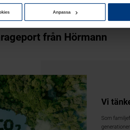
okies
Anpassa
arageport från Hörmann
Alla produkter som vi