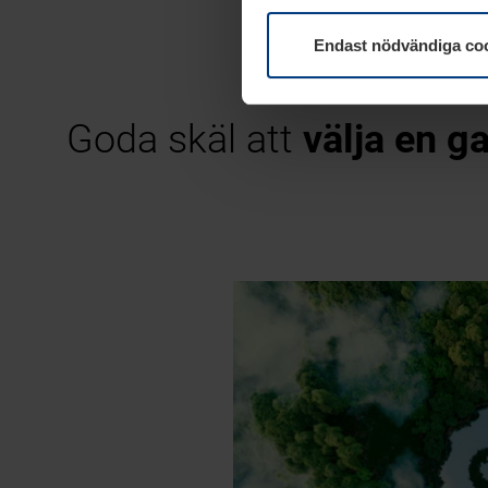
Endast nödvändiga co
Goda skäl att
välja en g