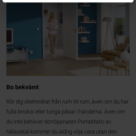
Bo bekvämt
Rör dig obehindrat från rum till rum, även om du har
fulla brickor eller tunga påsar i händerna. Även om
du inte behöver dörröppnaren PortaMatic av
hälsoskäl kommer du aldrig vilja vara utan den