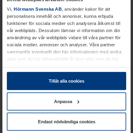
hjälp av andra.
Vi,
Hörmann Svenska AB
, använder kakor för att
personalisera innehåll och annonser, kunna erbjuda
funktioner för sociala medier och analysera åtkomst till
vår webbplats. Dessutom lämnar vi information om din
användning av vår webbplats vidare till våra partner för
sociala medier, annonser och analyser. Våra partner
sammanför eventuellt den här informationen med andra
data som du har tillhandahållit åt dem eller som de har
samlat in inom ramen för din användning av tjänsterna.
Juridiskt kan vi lagra kakor på din enhet, om de är
absolut nödvändiga för driften av den här webbplatsen.
Tillåt alla cookies
För alla andra typer av kakor behöver vi din tillåtelse. Ditt
godkännande kan du när som helst ändra eller återkalla i
Anpassa
informationen om kakor under
Dataskyddsförklaring
på
vår webbplats.
Endast nödvändiga cookies