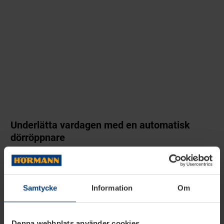
Underlätta vardagen med en automatisk
dörröppnare
Vill du, trots fysiska begränsningar, fortfarande
kunna röra dig fritt från rum till rum? Dörröppnaren
Samtycke
Information
Om
PortaMatic för innerdörrar ökar din livskvalitet, då
du enkelt kan förflytta dig från rum till rum utan
Denna webbplats använder cookies