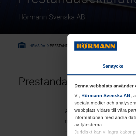
Hörmann Svenska AB
PRESTANDADEKLARATION ENLIGT BAUPVO
HEMSIDA
Samtycke
Prestandadeklaration
en
Denna webbplats använder 
Vi,
Hörmann Svenska AB
, 
sociala medier och analysera
webbplats vidare till våra pa
Ange antingen ditt DoP-numme
informationen med andra data
nedan för att kunna ladda ne
av tjänsterna.
Juridiskt kan vi lagra kakor 