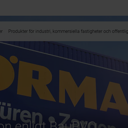
er
Produkter för industri, kommersiella fastigheter och offentli
on enligt BauPVO