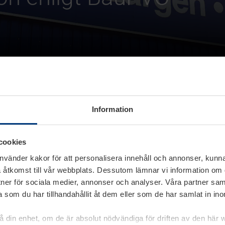
Information
ligt BauPVO
cookies
använder kakor för att personalisera innehåll och annonser, kunna
 åtkomst till vår webbplats. Dessutom lämnar vi information om
rtner för sociala medier, annonser och analyser. Våra partner sa
r som visas på produktens typskylt eller arbetsordernumr
 som du har tillhandahållit åt dem eller som de har samlat in i
r kopian av prestandadeklarationen som ett PDF-dokumen
på din enhet, om de är absolut nödvändiga för driften av den här 