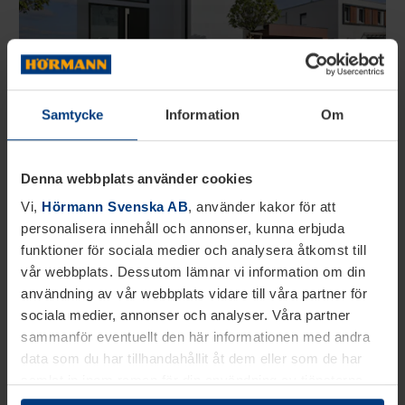
Samtycke
Information
Om
Denna webbplats använder cookies
Vi,
Hörmann Svenska AB
, använder kakor för att
Hitta
din återförsäljare
personalisera innehåll och annonser, kunna erbjuda
funktioner för sociala medier och analysera åtkomst till
vår webbplats. Dessutom lämnar vi information om din
Var?
användning av vår webbplats vidare till våra partner för
sociala medier, annonser och analyser. Våra partner
sammanför eventuellt den här informationen med andra
data som du har tillhandahållit åt dem eller som de har
samlat in inom ramen för din användning av tjänsterna.
Juridiskt kan vi lagra kakor på din enhet, om de är