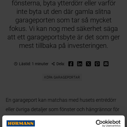
fönsterna, byta ytterdörr eller varför
inte byta ut den där gamla slitna
garageporten som tar så mycket
fokus. Vi kan nog med säkerhet säga
att ett garageportsbyte är det som ger
mest tillbaka på investeringen.
Lästid: 1 minuter
Dela:
KÖPA GARAGEPORTAR
En garageport kan matchas med husets entrédörr
eller övriga detaljer som fönster och hängrännor för
att skapa ett snyggt helhetsintryck. Med olika