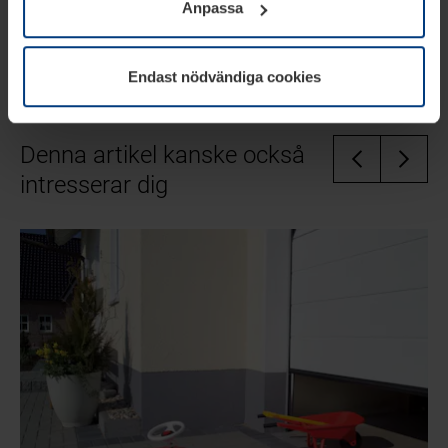
Anpassa
informationen om kakor under
Dataskyddsförklaring
på
garageportar
här
.
vår webbplats.
Endast nödvändiga cookies
Dela:
Denna artikel kanske också
intresserar dig