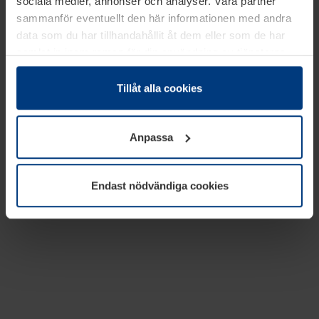
sociala medier, annonser och analyser. Våra partner
sammanför eventuellt den här informationen med andra
data som du har tillhandahållit åt dem eller som de har
samlat in inom ramen för din användning av tjänsterna.
Juridiskt kan vi lagra kakor på din enhet, om de är
absolut nödvändiga för driften av den här webbplatsen.
Tillåt alla cookies
För alla andra typer av kakor behöver vi din tillåtelse. Ditt
godkännande kan du när som helst ändra eller återkalla i
Anpassa
informationen om kakor under
Dataskyddsförklaring
på
vår webbplats.
Endast nödvändiga cookies