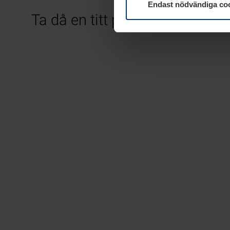
Endast nödvändiga co
Ta då en titt på alla våra kam