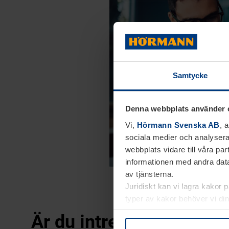
Samtycke
Denna webbplats använder 
Vi,
Hörmann Svenska AB
, 
sociala medier och analysera
webbplats vidare till våra pa
informationen med andra data
av tjänsterna.
Juridiskt kan vi lagra kakor 
typer av kakor behöver vi din
kakor under
Dataskyddsförk
Är du intresserad av fl