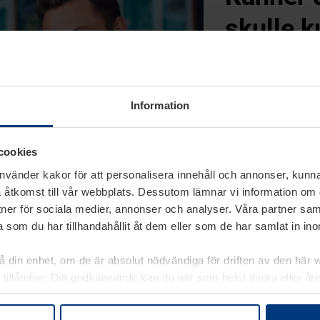
skulle k
våra ka
Information
Skicka då ett tip
cookies
DELA KAMP
använder kakor för att personalisera innehåll och annonser, kunna
 åtkomst till vår webbplats. Dessutom lämnar vi information om
rtner för sociala medier, annonser och analyser. Våra partner sa
 som du har tillhandahållit åt dem eller som de har samlat in i
på din enhet, om de är absolut nödvändiga för driften av den här 
 tillåtelse. Ditt godkännande kan du när som helst ändra eller åt
laring
på vår webbplats.
er prisvärda produkter från 