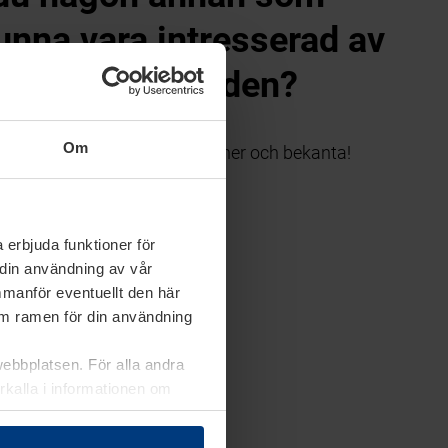
unna vara intresserad av
mpanjerbjudanden?
Om
s via mejl till intresserade vänner och bekanta!
ANJERBJUDANDE
 erbjuda funktioner för
 din användning av vår
mmanför eventuellt den här
nom ramen för din användning
webbplatsen. För alla andra
erkalla i informationen om
Hörmann?