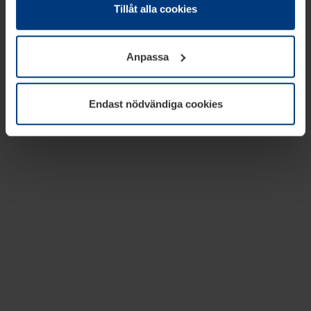
absolut nödvändiga för driften av den här webbplatsen.
Tillåt alla cookies
För alla andra typer av kakor behöver vi din tillåtelse. Ditt
godkännande kan du när som helst ändra eller återkalla i
Anpassa
informationen om kakor under
Dataskyddsförklaring
på
vår webbplats.
Endast nödvändiga cookies