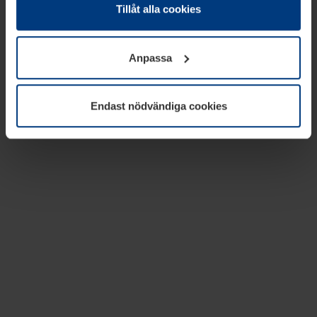
absolut nödvändiga för driften av den här webbplatsen.
Tillåt alla cookies
För alla andra typer av kakor behöver vi din tillåtelse. Ditt
godkännande kan du när som helst ändra eller återkalla i
Anpassa
informationen om kakor under
Dataskyddsförklaring
på
vår webbplats.
Endast nödvändiga cookies