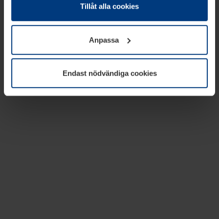
absolut nödvändiga för driften av den här webbplatsen.
Tillåt alla cookies
För alla andra typer av kakor behöver vi din tillåtelse. Ditt
godkännande kan du när som helst ändra eller återkalla i
Anpassa
informationen om kakor under
Dataskyddsförklaring
på
vår webbplats.
Endast nödvändiga cookies