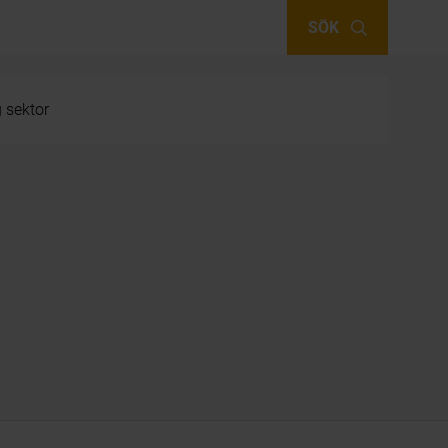
SÖK
g sektor