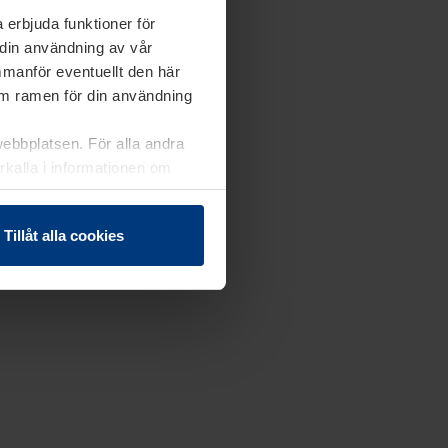
 erbjuda funktioner för
 din användning av vår
mmanför eventuellt den här
nom ramen för din användning
webbplatsen. För alla andra
erkalla i informationen om
Tillåt alla cookies