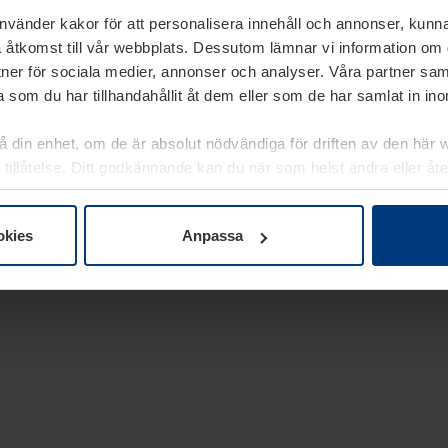
använder kakor för att personalisera innehåll och annonser, kunna
 åtkomst till vår webbplats. Dessutom lämnar vi information om
rtner för sociala medier, annonser och analyser. Våra partner sa
 som du har tillhandahållit åt dem eller som de har samlat in i
på din enhet, om de är absolut nödvändiga för driften av den här 
 tillåtelse. Ditt godkännande kan du när som helst ändra eller åt
laring
på vår webbplats.
okies
Anpassa