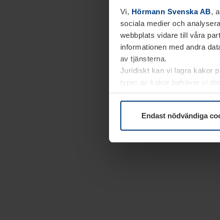
Vi,
Hörmann Svenska AB
, 
sociala medier och analysera
webbplats vidare till våra pa
informationen med andra data
av tjänsterna.
Juridiskt kan vi lagra kakor 
typer av kakor behöver vi din
kakor under
Dataskyddsförk
Endast nödvändiga co