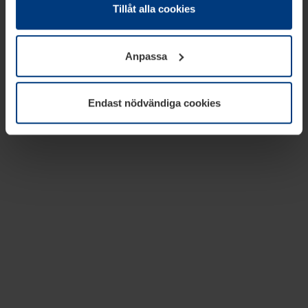
absolut nödvändiga för driften av den här webbplatsen.
Tillåt alla cookies
För alla andra typer av kakor behöver vi din tillåtelse. Ditt
godkännande kan du när som helst ändra eller återkalla i
Anpassa
informationen om kakor under
Dataskyddsförklaring
på
vår webbplats.
Endast nödvändiga cookies