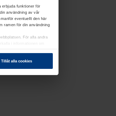
 erbjuda funktioner för
 din användning av vår
mmanför eventuellt den här
nom ramen för din användning
webbplatsen. För alla andra
erkalla i informationen om
Tillåt alla cookies