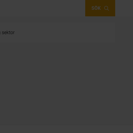
SÖK
g sektor