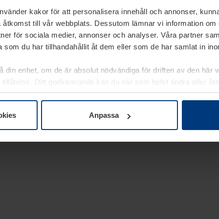
använder kakor för att personalisera innehåll och annonser, kunna
 åtkomst till vår webbplats. Dessutom lämnar vi information om
rtner för sociala medier, annonser och analyser. Våra partner sa
 som du har tillhandahållit åt dem eller som de har samlat in i
på din enhet, om de är absolut nödvändiga för driften av den här 
 tillåtelse. Ditt godkännande kan du när som helst ändra eller åt
laring
på vår webbplats.
okies
Anpassa