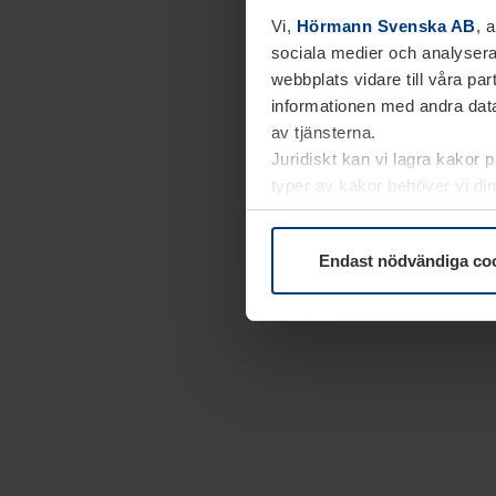
Vi,
Hörmann Svenska AB
, 
sociala medier och analysera
webbplats vidare till våra pa
informationen med andra data
av tjänsterna.
Juridiskt kan vi lagra kakor 
typer av kakor behöver vi din
kakor under
Dataskyddsförk
Endast nödvändiga co