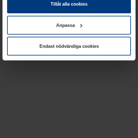
absolut nödvändiga för driften av den här webbplatsen.
Tillåt alla cookies
För alla andra typer av kakor behöver vi din tillåtelse. Ditt
godkännande kan du när som helst ändra eller återkalla i
Anpassa
informationen om kakor under
Dataskyddsförklaring
på
vår webbplats.
Endast nödvändiga cookies