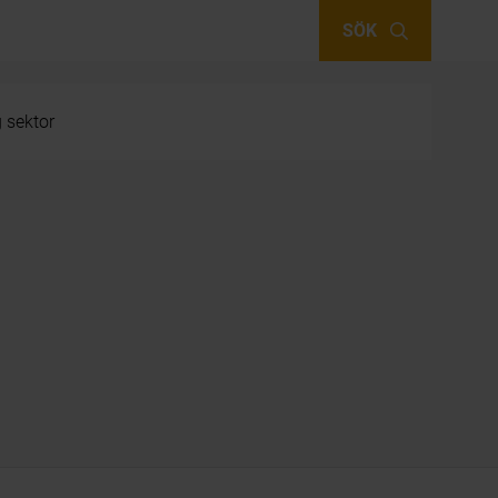
SÖK
g sektor