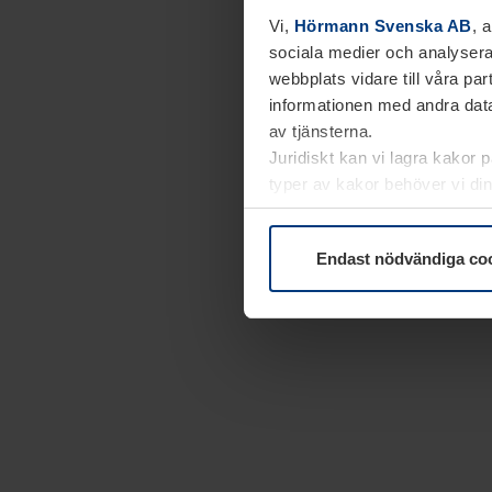
Vi,
Hörmann Svenska AB
, 
sociala medier och analysera
webbplats vidare till våra pa
informationen med andra data
av tjänsterna.
Juridiskt kan vi lagra kakor 
typer av kakor behöver vi din
kakor under
Dataskyddsförk
Endast nödvändiga co