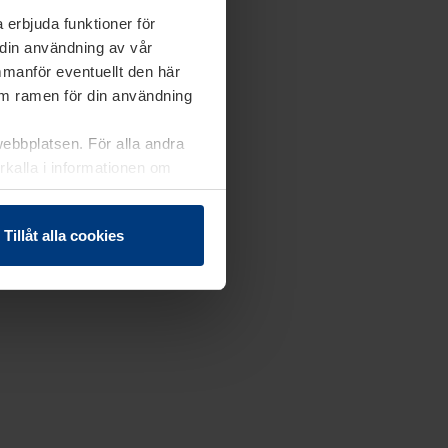
 erbjuda funktioner för
 din användning av vår
mmanför eventuellt den här
nom ramen för din användning
webbplatsen. För alla andra
erkalla i informationen om
Tillåt alla cookies