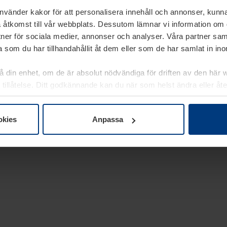
använder kakor för att personalisera innehåll och annonser, kunna
 åtkomst till vår webbplats. Dessutom lämnar vi information om
rtner för sociala medier, annonser och analyser. Våra partner sa
 som du har tillhandahållit åt dem eller som de har samlat in i
på din enhet, om de är absolut nödvändiga för driften av den här 
 tillåtelse. Ditt godkännande kan du när som helst ändra eller åt
laring
på vår webbplats.
okies
Anpassa