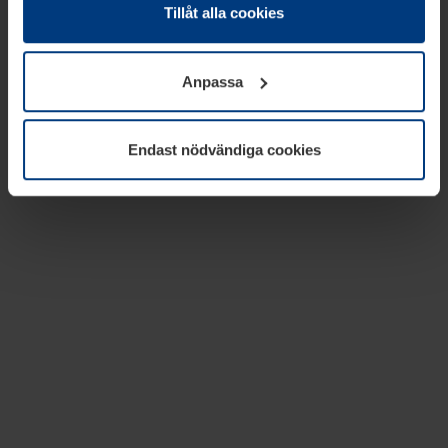
absolut nödvändiga för driften av den här webbplatsen.
Tillåt alla cookies
För alla andra typer av kakor behöver vi din tillåtelse. Ditt
godkännande kan du när som helst ändra eller återkalla i
Anpassa
informationen om kakor under
Dataskyddsförklaring
på
vår webbplats.
Endast nödvändiga cookies