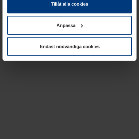
absolut nödvändiga för driften av den här webbplatsen.
Tillåt alla cookies
För alla andra typer av kakor behöver vi din tillåtelse. Ditt
godkännande kan du när som helst ändra eller återkalla i
Anpassa
informationen om kakor under
Dataskyddsförklaring
på
vår webbplats.
Endast nödvändiga cookies