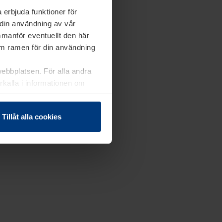
 erbjuda funktioner för
 din användning av vår
mmanför eventuellt den här
nom ramen för din användning
webbplatsen. För alla andra
erkalla i informationen om
Tillåt alla cookies