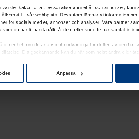
använder kakor för att personalisera innehåll och annonser, kunna
 åtkomst till vår webbplats. Dessutom lämnar vi information om
rtner för sociala medier, annonser och analyser. Våra partner sa
 som du har tillhandahållit åt dem eller som de har samlat in i
på din enhet, om de är absolut nödvändiga för driften av den här 
 tillåtelse. Ditt godkännande kan du när som helst ändra eller åt
laring
på vår webbplats.
okies
Anpassa