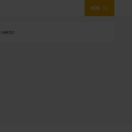
SÖK
g sektor