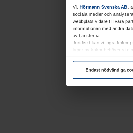
Vi,
Hörmann Svenska AB
, 
sociala medier och analysera
webbplats vidare till våra pa
informationen med andra data
av tjänsterna.
Juridiskt kan vi lagra kakor 
typer av kakor behöver vi din
kakor under
Dataskyddsförk
Endast nödvändiga co