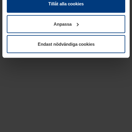
absolut nödvändiga för driften av den här webbplatsen.
Tillåt alla cookies
För alla andra typer av kakor behöver vi din tillåtelse. Ditt
godkännande kan du när som helst ändra eller återkalla i
Anpassa
informationen om kakor under
Dataskyddsförklaring
på
vår webbplats.
Endast nödvändiga cookies