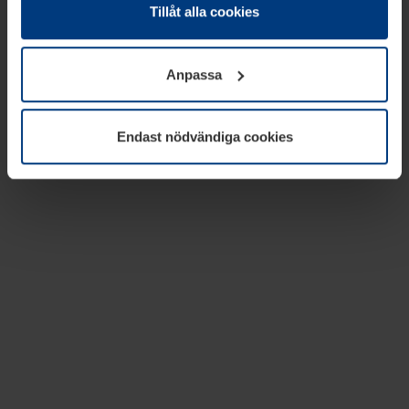
absolut nödvändiga för driften av den här webbplatsen.
Tillåt alla cookies
För alla andra typer av kakor behöver vi din tillåtelse. Ditt
godkännande kan du när som helst ändra eller återkalla i
Anpassa
informationen om kakor under
Dataskyddsförklaring
på
vår webbplats.
Endast nödvändiga cookies