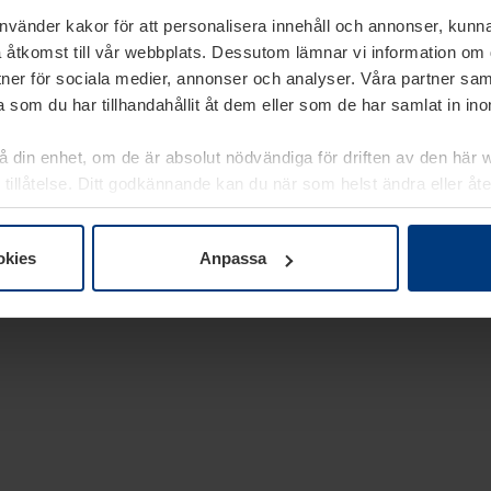
använder kakor för att personalisera innehåll och annonser, kunna
 åtkomst till vår webbplats. Dessutom lämnar vi information om
rtner för sociala medier, annonser och analyser. Våra partner sa
 som du har tillhandahållit åt dem eller som de har samlat in i
på din enhet, om de är absolut nödvändiga för driften av den här 
 tillåtelse. Ditt godkännande kan du när som helst ändra eller åt
laring
på vår webbplats.
okies
Anpassa