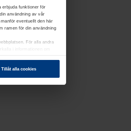
 erbjuda funktioner för
 din användning av vår
mmanför eventuellt den här
nom ramen för din användning
webbplatsen. För alla andra
erkalla i informationen om
Tillåt alla cookies