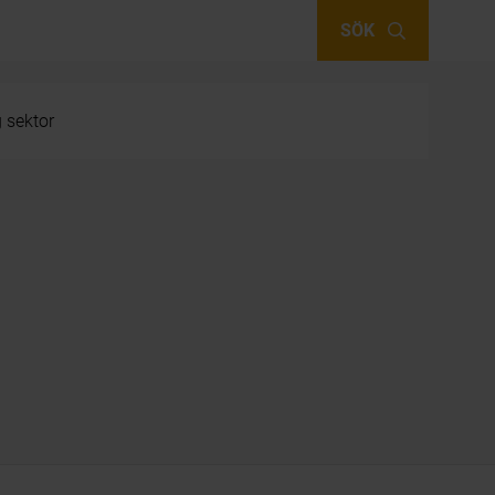
SÖK
g sektor