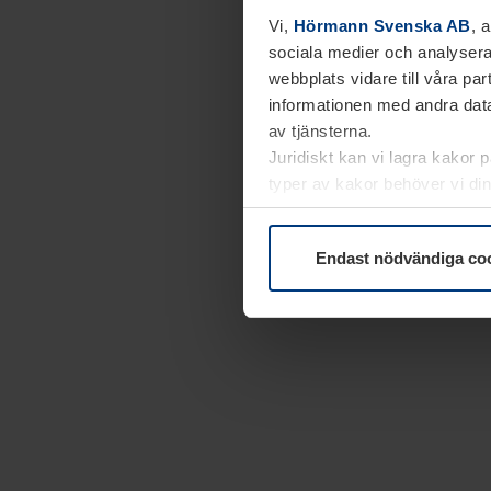
Vi,
Hörmann Svenska AB
, 
sociala medier och analysera
webbplats vidare till våra pa
informationen med andra data
av tjänsterna.
Juridiskt kan vi lagra kakor 
typer av kakor behöver vi din
kakor under
Dataskyddsförk
Endast nödvändiga co