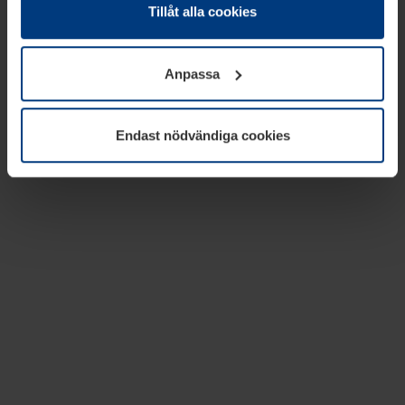
absolut nödvändiga för driften av den här webbplatsen.
Tillåt alla cookies
För alla andra typer av kakor behöver vi din tillåtelse. Ditt
godkännande kan du när som helst ändra eller återkalla i
Anpassa
informationen om kakor under
Dataskyddsförklaring
på
vår webbplats.
Endast nödvändiga cookies