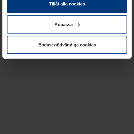
absolut nödvändiga för driften av den här webbplatsen.
Tillåt alla cookies
För alla andra typer av kakor behöver vi din tillåtelse. Ditt
godkännande kan du när som helst ändra eller återkalla i
Anpassa
informationen om kakor under
Dataskyddsförklaring
på
vår webbplats.
Endast nödvändiga cookies