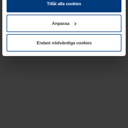
absolut nödvändiga för driften av den här webbplatsen.
Tillåt alla cookies
För alla andra typer av kakor behöver vi din tillåtelse. Ditt
godkännande kan du när som helst ändra eller återkalla i
Anpassa
informationen om kakor under
Dataskyddsförklaring
på
vår webbplats.
Endast nödvändiga cookies