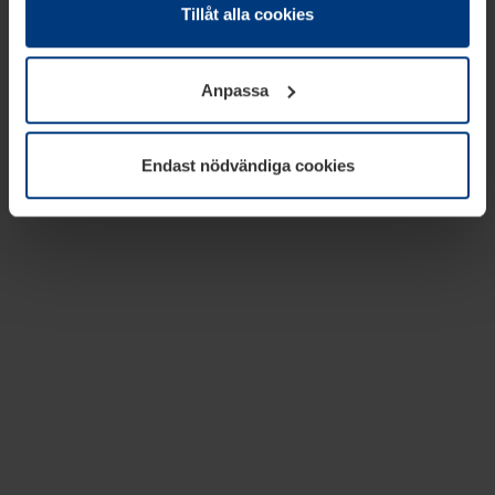
absolut nödvändiga för driften av den här webbplatsen.
Tillåt alla cookies
För alla andra typer av kakor behöver vi din tillåtelse. Ditt
godkännande kan du när som helst ändra eller återkalla i
Anpassa
informationen om kakor under
Dataskyddsförklaring
på
vår webbplats.
Endast nödvändiga cookies