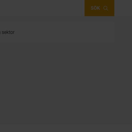
SÖK
g sektor