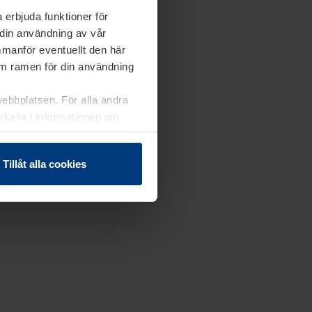
 erbjuda funktioner för
 din användning av vår
mmanför eventuellt den här
nom ramen för din användning
webbplatsen. För alla andra
erkalla i informationen om
Tillåt alla cookies