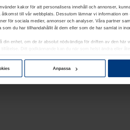
använder kakor för att personalisera innehåll och annonser, kunna
 åtkomst till vår webbplats. Dessutom lämnar vi information om
rtner för sociala medier, annonser och analyser. Våra partner sa
 som du har tillhandahållit åt dem eller som de har samlat in i
på din enhet, om de är absolut nödvändiga för driften av den här 
 tillåtelse. Ditt godkännande kan du när som helst ändra eller åt
laring
på vår webbplats.
okies
Anpassa