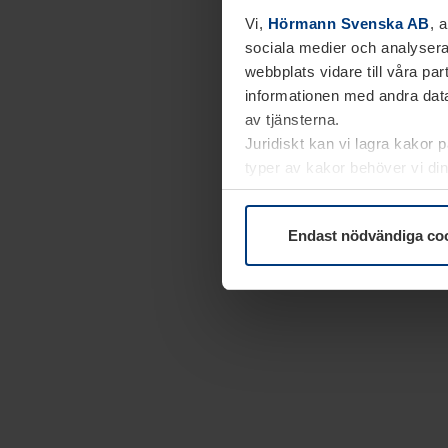
Vi,
Hörmann Svenska AB
, 
sociala medier och analysera
webbplats vidare till våra pa
informationen med andra data
av tjänsterna.
Juridiskt kan vi lagra kakor 
typer av kakor behöver vi din
kakor under
Dataskyddsförk
Endast nödvändiga co