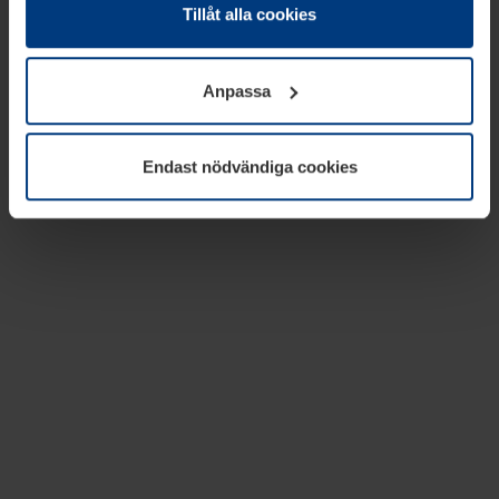
absolut nödvändiga för driften av den här webbplatsen.
Tillåt alla cookies
För alla andra typer av kakor behöver vi din tillåtelse. Ditt
godkännande kan du när som helst ändra eller återkalla i
Anpassa
informationen om kakor under
Dataskyddsförklaring
på
vår webbplats.
Endast nödvändiga cookies