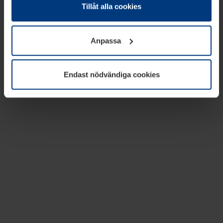
absolut nödvändiga för driften av den här webbplatsen.
Tillåt alla cookies
För alla andra typer av kakor behöver vi din tillåtelse. Ditt
godkännande kan du när som helst ändra eller återkalla i
Anpassa
informationen om kakor under
Dataskyddsförklaring
på
vår webbplats.
Endast nödvändiga cookies