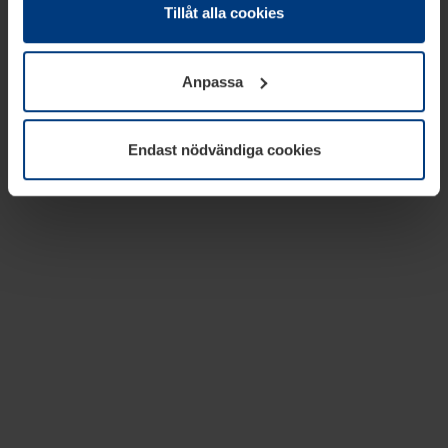
absolut nödvändiga för driften av den här webbplatsen.
Tillåt alla cookies
För alla andra typer av kakor behöver vi din tillåtelse. Ditt
godkännande kan du när som helst ändra eller återkalla i
Anpassa
informationen om kakor under
Dataskyddsförklaring
på
vår webbplats.
Endast nödvändiga cookies