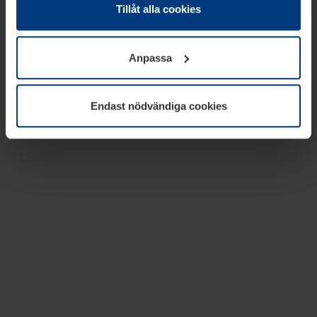
absolut nödvändiga för driften av den här webbplatsen.
Tillåt alla cookies
För alla andra typer av kakor behöver vi din tillåtelse. Ditt
godkännande kan du när som helst ändra eller återkalla i
Anpassa
informationen om kakor under
Dataskyddsförklaring
på
vår webbplats.
Endast nödvändiga cookies