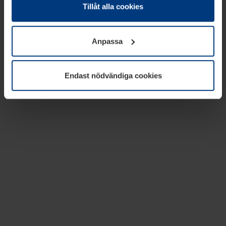
absolut nödvändiga för driften av den här webbplatsen.
Tillåt alla cookies
För alla andra typer av kakor behöver vi din tillåtelse. Ditt
godkännande kan du när som helst ändra eller återkalla i
Anpassa
informationen om kakor under
Dataskyddsförklaring
på
vår webbplats.
Endast nödvändiga cookies