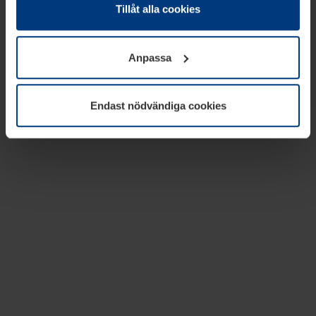
absolut nödvändiga för driften av den här webbplatsen.
Tillåt alla cookies
För alla andra typer av kakor behöver vi din tillåtelse. Ditt
godkännande kan du när som helst ändra eller återkalla i
Anpassa
informationen om kakor under
Dataskyddsförklaring
på
vår webbplats.
Endast nödvändiga cookies