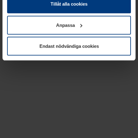
absolut nödvändiga för driften av den här webbplatsen.
Tillåt alla cookies
För alla andra typer av kakor behöver vi din tillåtelse. Ditt
godkännande kan du när som helst ändra eller återkalla i
Anpassa
informationen om kakor under
Dataskyddsförklaring
på
vår webbplats.
Endast nödvändiga cookies