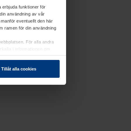
 erbjuda funktioner för
 din användning av vår
mmanför eventuellt den här
nom ramen för din användning
webbplatsen. För alla andra
erkalla i informationen om
Tillåt alla cookies