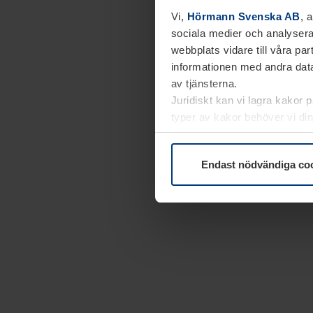
Vi,
Hörmann Svenska AB
, 
sociala medier och analysera
webbplats vidare till våra pa
informationen med andra data
av tjänsterna.
Juridiskt kan vi lagra kakor 
typer av kakor behöver vi din
kakor under
Dataskyddsförk
Endast nödvändiga co