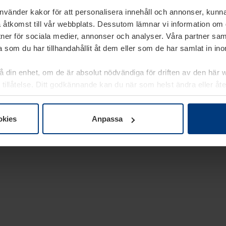
använder kakor för att personalisera innehåll och annonser, kunna
 åtkomst till vår webbplats. Dessutom lämnar vi information om
rtner för sociala medier, annonser och analyser. Våra partner sa
 som du har tillhandahållit åt dem eller som de har samlat in i
på din enhet, om de är absolut nödvändiga för driften av den här 
 tillåtelse. Ditt godkännande kan du när som helst ändra eller åt
laring
på vår webbplats.
okies
Anpassa