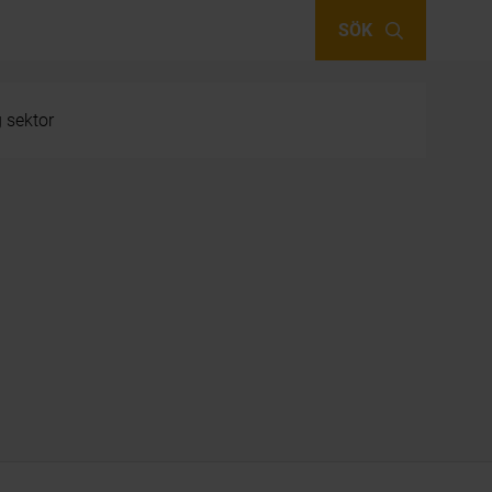
SÖK
g sektor