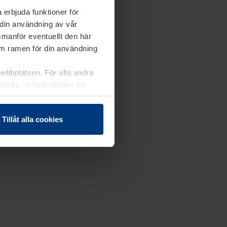
 erbjuda funktioner för
 din användning av vår
mmanför eventuellt den här
nom ramen för din användning
webbplatsen. För alla andra
erkalla i informationen om
Tillåt alla cookies