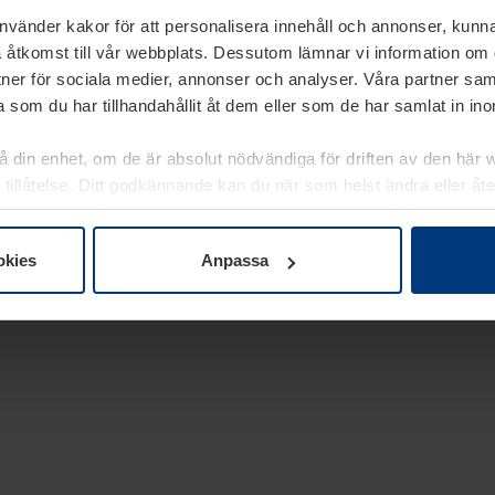
använder kakor för att personalisera innehåll och annonser, kunna
 åtkomst till vår webbplats. Dessutom lämnar vi information om
rtner för sociala medier, annonser och analyser. Våra partner sa
 som du har tillhandahållit åt dem eller som de har samlat in i
på din enhet, om de är absolut nödvändiga för driften av den här 
 tillåtelse. Ditt godkännande kan du när som helst ändra eller åt
laring
på vår webbplats.
okies
Anpassa