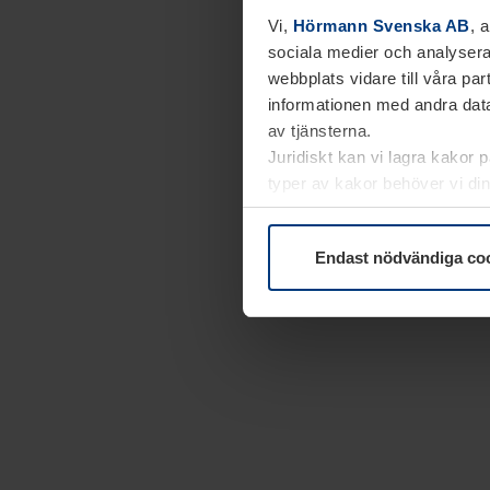
Vi,
Hörmann Svenska AB
, 
sociala medier och analysera
webbplats vidare till våra pa
informationen med andra data
av tjänsterna.
Juridiskt kan vi lagra kakor 
typer av kakor behöver vi din
kakor under
Dataskyddsförk
Endast nödvändiga co