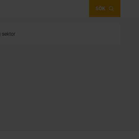
SÖK
g sektor