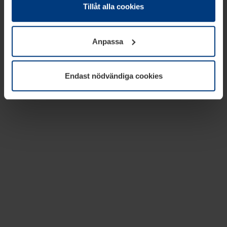
absolut nödvändiga för driften av den här webbplatsen.
Tillåt alla cookies
För alla andra typer av kakor behöver vi din tillåtelse. Ditt
godkännande kan du när som helst ändra eller återkalla i
Anpassa
informationen om kakor under
Dataskyddsförklaring
på
vår webbplats.
Endast nödvändiga cookies