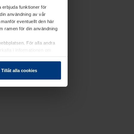
 erbjuda funktioner för
 din användning av vår
mmanför eventuellt den här
nom ramen för din användning
webbplatsen. För alla andra
erkalla i informationen om
Tillåt alla cookies