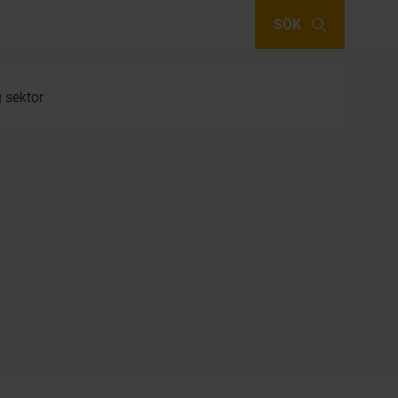
SÖK
g sektor