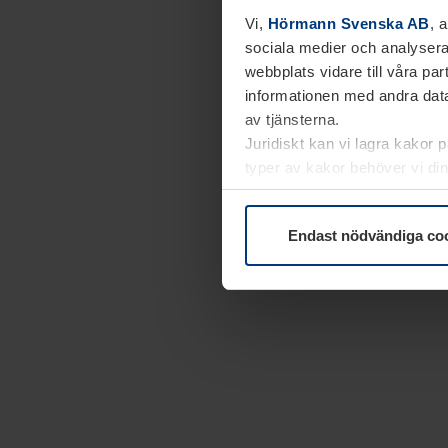
Vi,
Hörmann Svenska AB
, 
sociala medier och analysera
webbplats vidare till våra pa
informationen med andra data
av tjänsterna.
Juridiskt kan vi lagra kakor 
typer av kakor behöver vi din
kakor under
Dataskyddsförk
Endast nödvändiga co