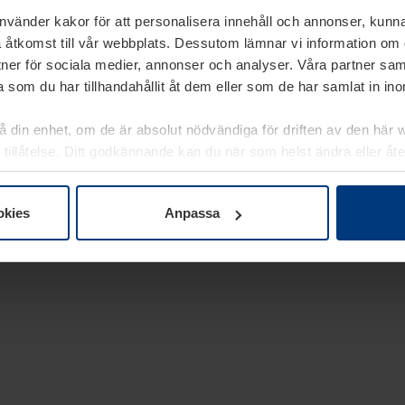
använder kakor för att personalisera innehåll och annonser, kunna
 åtkomst till vår webbplats. Dessutom lämnar vi information om
rtner för sociala medier, annonser och analyser. Våra partner sa
 som du har tillhandahållit åt dem eller som de har samlat in i
på din enhet, om de är absolut nödvändiga för driften av den här 
 tillåtelse. Ditt godkännande kan du när som helst ändra eller åt
laring
på vår webbplats.
okies
Anpassa