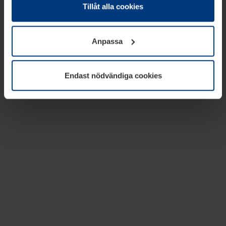
absolut nödvändiga för driften av den här webbplatsen.
Tillåt alla cookies
För alla andra typer av kakor behöver vi din tillåtelse. Ditt
godkännande kan du när som helst ändra eller återkalla i
Anpassa
informationen om kakor under
Dataskyddsförklaring
på
vår webbplats.
Endast nödvändiga cookies