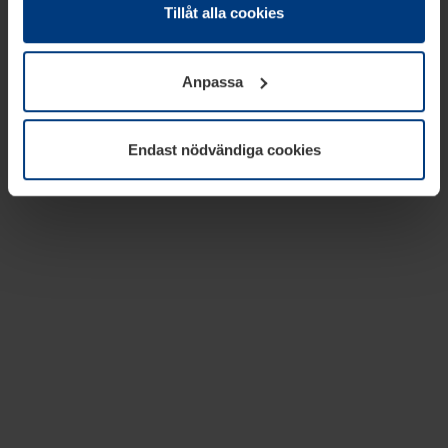
absolut nödvändiga för driften av den här webbplatsen.
Tillåt alla cookies
För alla andra typer av kakor behöver vi din tillåtelse. Ditt
godkännande kan du när som helst ändra eller återkalla i
Anpassa
informationen om kakor under
Dataskyddsförklaring
på
vår webbplats.
Endast nödvändiga cookies