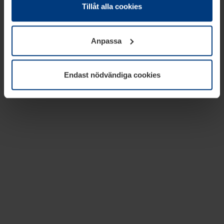
absolut nödvändiga för driften av den här webbplatsen.
Tillåt alla cookies
För alla andra typer av kakor behöver vi din tillåtelse. Ditt
godkännande kan du när som helst ändra eller återkalla i
Anpassa
informationen om kakor under
Dataskyddsförklaring
på
vår webbplats.
Endast nödvändiga cookies