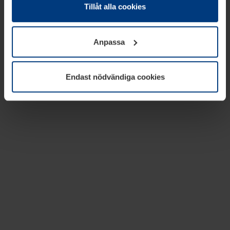
absolut nödvändiga för driften av den här webbplatsen.
Tillåt alla cookies
För alla andra typer av kakor behöver vi din tillåtelse. Ditt
godkännande kan du när som helst ändra eller återkalla i
Anpassa
informationen om kakor under
Dataskyddsförklaring
på
vår webbplats.
Endast nödvändiga cookies