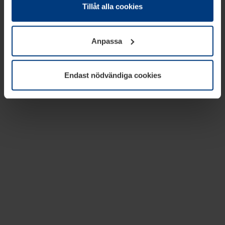
absolut nödvändiga för driften av den här webbplatsen.
Tillåt alla cookies
För alla andra typer av kakor behöver vi din tillåtelse. Ditt
godkännande kan du när som helst ändra eller återkalla i
Anpassa
informationen om kakor under
Dataskyddsförklaring
på
vår webbplats.
Endast nödvändiga cookies