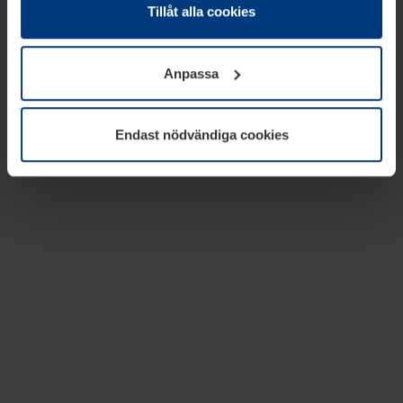
absolut nödvändiga för driften av den här webbplatsen.
Tillåt alla cookies
För alla andra typer av kakor behöver vi din tillåtelse. Ditt
godkännande kan du när som helst ändra eller återkalla i
Anpassa
informationen om kakor under
Dataskyddsförklaring
på
vår webbplats.
Endast nödvändiga cookies