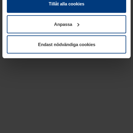
absolut nödvändiga för driften av den här webbplatsen.
Tillåt alla cookies
För alla andra typer av kakor behöver vi din tillåtelse. Ditt
godkännande kan du när som helst ändra eller återkalla i
Anpassa
informationen om kakor under
Dataskyddsförklaring
på
vår webbplats.
Endast nödvändiga cookies