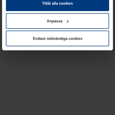
absolut nödvändiga för driften av den här webbplatsen.
Tillåt alla cookies
För alla andra typer av kakor behöver vi din tillåtelse. Ditt
godkännande kan du när som helst ändra eller återkalla i
Anpassa
informationen om kakor under
Dataskyddsförklaring
på
vår webbplats.
Endast nödvändiga cookies