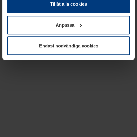
absolut nödvändiga för driften av den här webbplatsen.
Tillåt alla cookies
För alla andra typer av kakor behöver vi din tillåtelse. Ditt
godkännande kan du när som helst ändra eller återkalla i
Anpassa
informationen om kakor under
Dataskyddsförklaring
på
vår webbplats.
Endast nödvändiga cookies