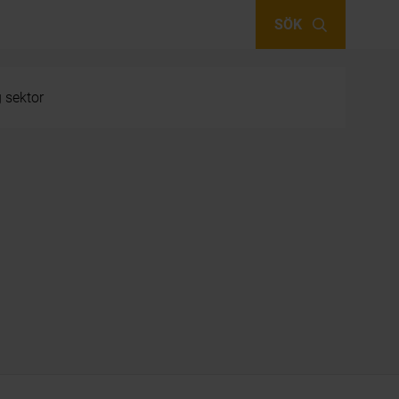
SÖK
g sektor