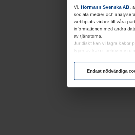
Vi,
Hörmann Svenska AB
, 
sociala medier och analysera
webbplats vidare till våra pa
informationen med andra data
av tjänsterna.
Juridiskt kan vi lagra kakor 
typer av kakor behöver vi din
kakor under
Dataskyddsförk
Endast nödvändiga co