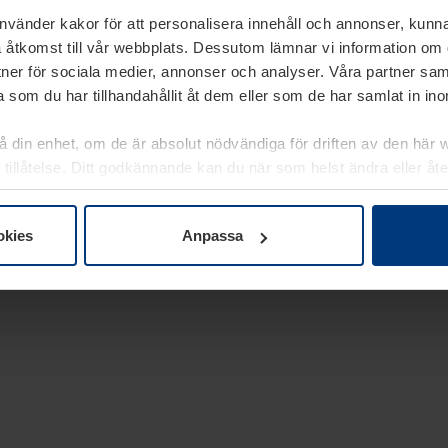
använder kakor för att personalisera innehåll och annonser, kunna
 åtkomst till vår webbplats. Dessutom lämnar vi information om
rtner för sociala medier, annonser och analyser. Våra partner sa
 som du har tillhandahållit åt dem eller som de har samlat in i
på din enhet, om de är absolut nödvändiga för driften av den här 
 tillåtelse. Ditt godkännande kan du när som helst ändra eller åt
laring
på vår webbplats.
okies
Anpassa