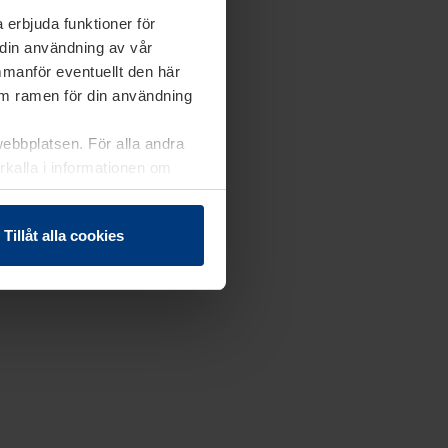
 erbjuda funktioner för
 din användning av vår
mmanför eventuellt den här
nom ramen för din användning
webbplatsen. För alla andra
erkalla i informationen om
Tillåt alla cookies