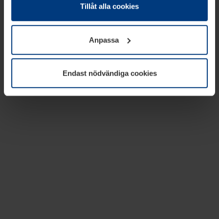
absolut nödvändiga för driften av den här webbplatsen.
Tillåt alla cookies
För alla andra typer av kakor behöver vi din tillåtelse. Ditt
godkännande kan du när som helst ändra eller återkalla i
Anpassa
informationen om kakor under
Dataskyddsförklaring
på
vår webbplats.
Endast nödvändiga cookies